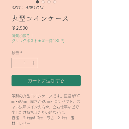
SKU： A3B1C14
丸型コインケース
価格
￥2,500
消費税抜き
|
クリックポスト全国一律185円
数量
*
カートに追加する
革製の丸型コインケースです。直径が90
㎜×90㎜、厚さが20㎜とコンパクト。ス
マホ決済メインの方や、立ち仕事などで
少しだけ持ち歩きたい時などに。
直径：90㎜×90㎜　厚さ：20㎜　素
材：レザー